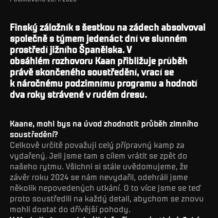
Finský záložník s šestkou na zádech absolvoval
společně s týmem jedenáct dní ve slunném
prostředí jižního Španělska. V
obsáhlém rozhovoru Kaan přibližuje průběh
právě skončeného soustředění, vrací se
k náročnému podzimnímu programu a hodnotí
dva roky strávené v rudém dresu.
Kaane, mohl bys na úvod zhodnotit průběh zimního
soustředění?
Celkově určitě považuji celý přípravný kamp za
vydařený. Jeli jsme tam s cílem vrátit se zpět do
našeho rytmu. Všichni si stále uvědomujeme, že
závěr roku 2024 se nám nevydařil, odehráli jsme
několik nepovedených utkání. O to více jsme se teď
proto soustředili na každý detail, abychom se znovu
mohli dostat do dřívější pohody.