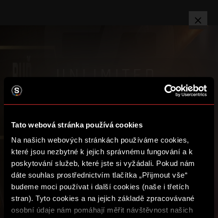
TV
PŘIHLÁSIT
KATEGORIE
:
Video je dostupné pouze přihlášeným uživatelům s aktivním
předplatným Sparta UNLIMITED.
Tato webová stránka používá cookies
ROČNÍ
Na našich webových stránkách používáme cookies,
1 490
které jsou nezbytné k jejich správnému fungování a k
PŘEDPLATIT
poskytování služeb, které jste si vyžádali. Pokud nám
1 788
dáte souhlas prostřednictvím tlačítka „Přijmout vše“
budeme moci používat i další cookies (naše i třetích
SPARTA iD
stran). Tyto cookies a na jejich základě zpracovávané
Podmínky užití
Video je dostupné pouze přihlášeným
ČTVRTLETNÍ
osobní údaje nám pomáhají měřit návštěvnost našich
uživatelům s aktivním předplatným
Ochrana soukromí