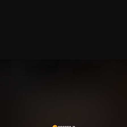
Video je dostupné pouze přihlášeným uživatelům
s aktivním předplatným Sparta UNLIMITED.