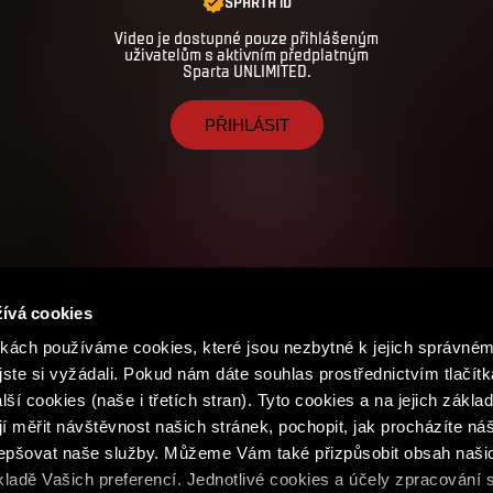
SPARTA iD
MĚSÍČNÍ
ROČNÍ
ČTVRTLETNÍ
Video je dostupné pouze přihlášeným
uživatelům s aktivním předplatným
149
1 490
399
Sparta UNLIMITED.
1 788
447
Každý
měsíc
PŘIHLÁSIT
PŘEDPLATIT
PŘEDPLATIT
PŘEDPLATIT
CHCI BÝT UNLIMITED.
VŠECHNY VÝHODY
ívá cookies
ách používáme cookies, které jsou nezbytné k jejich správném
jste si vyžádali. Pokud nám dáte souhlas prostřednictvím tlačítk
ší cookies (naše i třetích stran). Tyto cookies a na jejich zákl
 měřit návštěvnost našich stránek, pochopit, jak procházíte ná
lepšovat naše služby. Můžeme Vám také přizpůsobit obsah naši
ladě Vašich preferencí. Jednotlivé cookies a účely zpracování 
podmínky
Podmínky SPARTA iD
Whistleblowing
Cookie