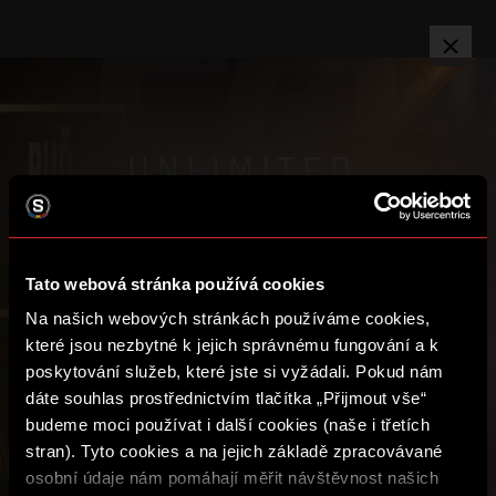
TV
PŘIHLÁSIT
KATEGORIE
:
Video je dostupné pouze přihlášeným uživatelům s aktivním
předplatným Sparta UNLIMITED.
Tato webová stránka používá cookies
ROČNÍ
Na našich webových stránkách používáme cookies,
1 490
které jsou nezbytné k jejich správnému fungování a k
PŘEDPLATIT
poskytování služeb, které jste si vyžádali. Pokud nám
1 788
dáte souhlas prostřednictvím tlačítka „Přijmout vše“
budeme moci používat i další cookies (naše i třetích
SPARTA iD
stran). Tyto cookies a na jejich základě zpracovávané
Podmínky užití
Video je dostupné pouze přihlášeným
ČTVRTLETNÍ
osobní údaje nám pomáhají měřit návštěvnost našich
uživatelům s aktivním předplatným
Ochrana soukromí