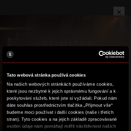
TV
PŘIHLÁSIT
KATEGORIE
:
Video je dostupné pouze přihlášeným uživatelům s aktivním
předplatným Sparta UNLIMITED.
Tato webová stránka používá cookies
ROČNÍ
Na našich webových stránkách používáme cookies,
1 490
které jsou nezbytné k jejich správnému fungování a k
PŘEDPLATIT
poskytování služeb, které jste si vyžádali. Pokud nám
1 788
dáte souhlas prostřednictvím tlačítka „Přijmout vše“
budeme moci používat i další cookies (naše i třetích
SPARTA iD
stran). Tyto cookies a na jejich základě zpracovávané
Podmínky užití
Video je dostupné pouze přihlášeným
ČTVRTLETNÍ
osobní údaje nám pomáhají měřit návštěvnost našich
uživatelům s aktivním předplatným
Ochrana soukromí