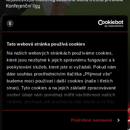
Konferenční ligy
PŘEHRÁT
MŮJ SEZNAM
Tato webová stránka používá cookies
Na našich webových stránkách používáme cookies,
které jsou nezbytné k jejich správnému fungování a k
poskytování služeb, které jste si vyžádali. Pokud nám
dáte souhlas prostřednictvím tlačítka „Přijmout vše“
budeme moci používat i další cookies (naše i třetích
stran). Tyto cookies a na jejich základě zpracovávané
DALŠÍ VIDEA
osobní údaje nám pomáhají měřit návštěvnost našich
stránek, pochopit, jak procházíte náš obsah a co Vás
zajímá a díky tomu zlepšovat naše služby. Můžeme Vám
také přizpůsobit obsah našich stránek a zobrazovat
Podrobné nastavení
reklamu na základě Vašich preferencí. Jednotlivé
cookies a účely zpracování si můžete nastavit v