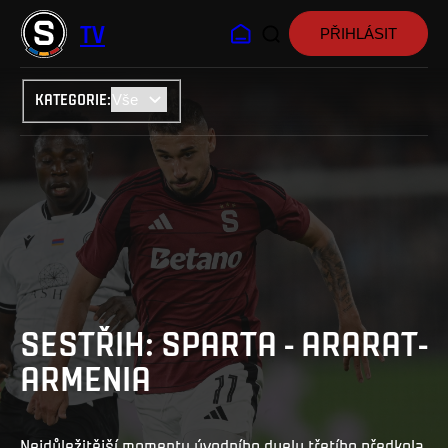
TV
PŘIHLÁSIT
KATEGORIE
:
SESTŘIH: SPARTA - ARARAT-
ARMENIA
Nejdůležitější momenty úvodního duelu třetího předkola