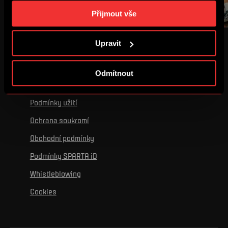
„Podrobném nastavení“. Nastavení cookies si můžete
Přijmout vše
kdykoliv změnit. Jak takovou úpravu provést a další
informace ke cookies naleznete v
Použití souborů
ŠLO TO TREFIT I LÉPE
CÍTÍM HRDOST
Upravit
cookies
.
Odmítnout
Podmínky užití
Ochrana soukromí
Obchodní podmínky
Podmínky SPARTA iD
Whistleblowing
Cookies