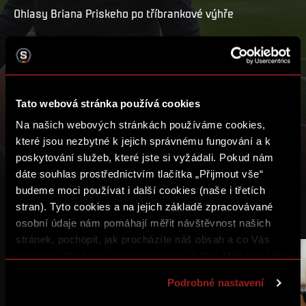
Ohlasy Briana Priskeho po tříbrankové výhře
PŘEHRÁT
MŮJ SEZNAM
Tato webová stránka používá cookies
Na našich webových stránkách používáme cookies,
které jsou nezbytné k jejich správnému fungování a k
poskytování služeb, které jste si vyžádali. Pokud nám
dáte souhlas prostřednictvím tlačítka „Přijmout vše“
budeme moci používat i další cookies (naše i třetích
stran). Tyto cookies a na jejich základě zpracovávané
DALŠÍ VIDEA
osobní údaje nám pomáhají měřit návštěvnost našich
stránek, pochopit, jak procházíte náš obsah a co Vás
zajímá a díky tomu zlepšovat naše služby. Můžeme Vám
také přizpůsobit obsah našich stránek a zobrazovat
Podrobné nastavení
reklamu na základě Vašich preferencí. Jednotlivé
cookies a účely zpracování si můžete nastavit v