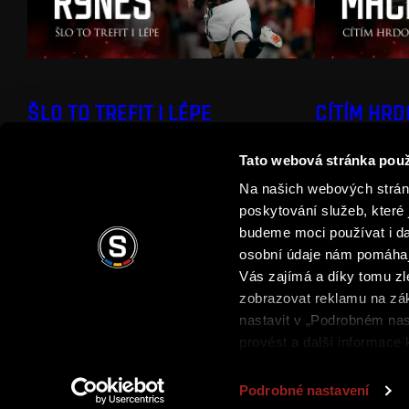
ŠLO TO TREFIT I LÉPE
CÍTÍM HR
Tato webová stránka použ
Na našich webových stránk
poskytování služeb, které 
budeme moci používat i dal
osobní údaje nám pomáhají
Vás zajímá a díky tomu z
zobrazovat reklamu na zák
Podmínky užití
Ochrana soukromí
Obchodní 
nastavit v „Podrobném nas
provést a další informace
Podrobné nastavení
Copyright © 2026 AC Sparta Praha. Všechna práva vyhrazena.