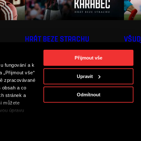
HRÁT BEZE STRACHU
VŠUD
Přijmout vše
u fungování a k
a „Přijmout vše“
Upravit
adě zpracovávané
š obsah a co
Odmítnout
ch stránek a
si můžete
s
ovou úpravu