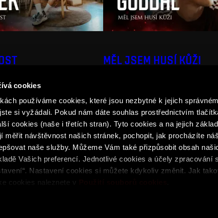
DOST
MĚL JSEM HUSÍ KŮŽI
ívá cookies
ách používáme cookies, které jsou nezbytné k jejich správném
jste si vyžádali. Pokud nám dáte souhlas prostřednictvím tlačítk
ší cookies (naše i třetích stran). Tyto cookies a na jejich zákl
 měřit návštěvnost našich stránek, pochopit, jak procházíte ná
lepšovat naše služby. Můžeme Vám také přizpůsobit obsah naši
ladě Vašich preferencí. Jednotlivé cookies a účely zpracování 
podmínky
Podmínky SPARTA iD
Whistleblowing
Cookie
tavení“. Nastavení cookies si můžete kdykoliv změnit. Jak tak
 ke cookies naleznete v
Použití souborů cookies
.