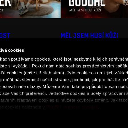
DOST
MĚL JSEM HUSÍ KŮŽI
ívá cookies
ách používáme cookies, které jsou nezbytné k jejich správném
jste si vyžádali. Pokud nám dáte souhlas prostřednictvím tlačítk
ší cookies (naše i třetích stran). Tyto cookies a na jejich zákl
 měřit návštěvnost našich stránek, pochopit, jak procházíte ná
lepšovat naše služby. Můžeme Vám také přizpůsobit obsah naši
ladě Vašich preferencí. Jednotlivé cookies a účely zpracování 
podmínky
Podmínky SPARTA iD
Whistleblowing
Cookie
tavení“. Nastavení cookies si můžete kdykoliv změnit. Jak tak
 ke cookies naleznete v
Použití souborů cookies
.