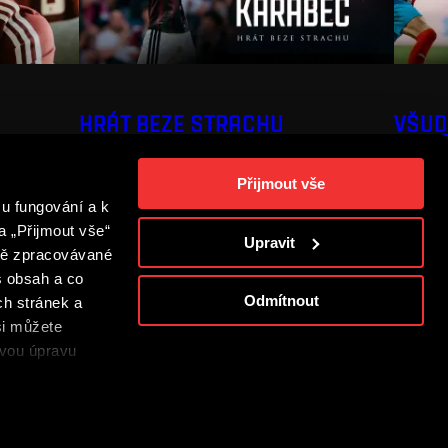
HRÁT BEZE STRACHU
VŠUD
Přijmout vše
u fungování a k
a „Přijmout vše“
Upravit
adě zpracovávané
š obsah a co
Odmítnout
ch stránek a
si můžete
s
ovou úpravu