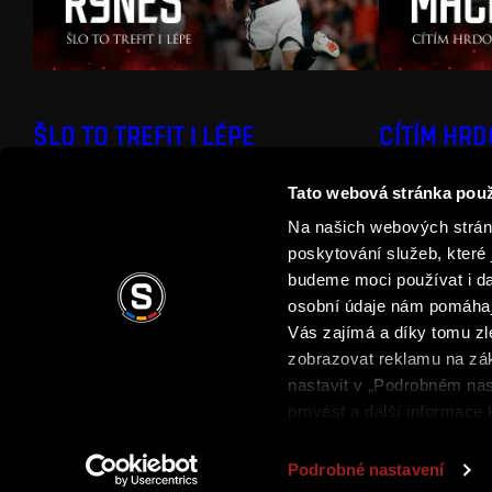
ŠLO TO TREFIT I LÉPE
CÍTÍM HR
Tato webová stránka použ
Na našich webových stránk
poskytování služeb, které 
budeme moci používat i dal
osobní údaje nám pomáhají
Vás zajímá a díky tomu z
zobrazovat reklamu na zák
Podmínky užití
Ochrana soukromí
Obchodní 
nastavit v „Podrobném nas
provést a další informace
Podrobné nastavení
Copyright © 2026 AC Sparta Praha. Všechna práva vyhrazena.