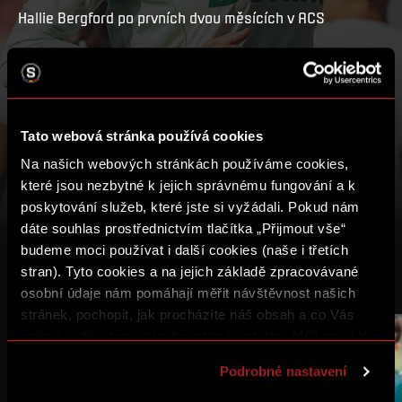
Hallie Bergford po prvních dvou měsících v ACS
PŘEHRÁT
MŮJ SEZNAM
Tato webová stránka používá cookies
Na našich webových stránkách používáme cookies,
které jsou nezbytné k jejich správnému fungování a k
poskytování služeb, které jste si vyžádali. Pokud nám
dáte souhlas prostřednictvím tlačítka „Přijmout vše“
budeme moci používat i další cookies (naše i třetích
stran). Tyto cookies a na jejich základě zpracovávané
DALŠÍ VIDEA
osobní údaje nám pomáhají měřit návštěvnost našich
stránek, pochopit, jak procházíte náš obsah a co Vás
zajímá a díky tomu zlepšovat naše služby. Můžeme Vám
také přizpůsobit obsah našich stránek a zobrazovat
Podrobné nastavení
reklamu na základě Vašich preferencí. Jednotlivé
cookies a účely zpracování si můžete nastavit v