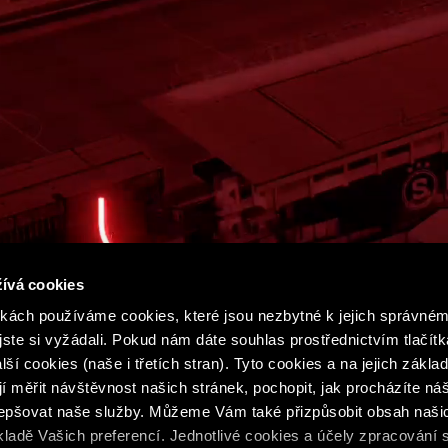
ívá cookies
ách používáme cookies, které jsou nezbytné k jejich správném
jste si vyžádali. Pokud nám dáte souhlas prostřednictvím tlačítk
ší cookies (naše i třetích stran). Tyto cookies a na jejich zákl
 měřit návštěvnost našich stránek, pochopit, jak procházíte ná
lepšovat naše služby. Můžeme Vám také přizpůsobit obsah naši
ladě Vašich preferencí. Jednotlivé cookies a účely zpracování 
podmínky
Podmínky SPARTA iD
Whistleblowing
Cookie