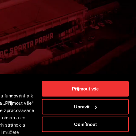
Titulky
Vypnuto
Kvalita
HD
Automaticky
1080p
Rychlost
Přijmout vše
1x
u fungování a k
Mini přehrávač
a „Přijmout vše“
Upravit
Vypnuto
adě zpracovávané
š obsah a co
HD
Odmítnout
ch stránek a
si můžete
s