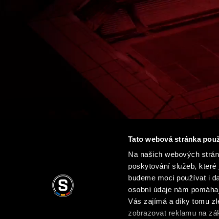
Tato webová stránka použ
Na našich webových stránk
poskytování služeb, které 
budeme moci používat i dal
osobní údaje nám pomáhají
0:00 / 31:45
Vás zajímá a díky tomu z
zobrazovat reklamu na zák
Podmínky užití
Ochrana soukromí
Obchodní 