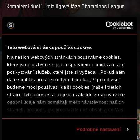
Kompletní duel 1. kola ligové fáze Champions League
PŘEHRÁT
MŮJ SEZNAM
Tato webová stránka používá cookies
Na našich webových stránkách používáme cookies,
které jsou nezbytné k jejich správnému fungování a k
poskytování služeb, které jste si vyžádali. Pokud nám
dáte souhlas prostřednictvím tlačítka „Přijmout vše“
budeme moci používat i další cookies (naše i třetích
stran). Tyto cookies a na jejich základě zpracovávané
DALŠÍ VIDEA
osobní údaje nám pomáhají měřit návštěvnost našich
stránek, pochopit, jak procházíte náš obsah a co Vás
zajímá a díky tomu zlepšovat naše služby. Můžeme Vám
2:00:56
1:54:39
také přizpůsobit obsah našich stránek a zobrazovat
Podrobné nastavení
reklamu na základě Vašich preferencí. Jednotlivé
cookies a účely zpracování si můžete nastavit v