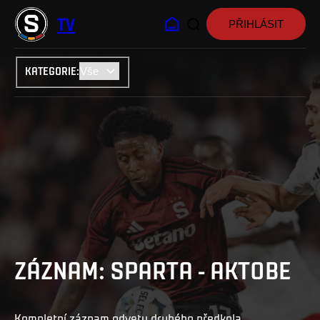
TV
PŘIHLÁSIT
KATEGORIE
:
ZÁZNAM: SPARTA - AKTOBE
Kompletní záznam odvety druhého předkola