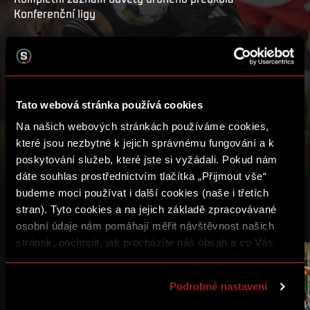
Konferenční ligy
PŘEHRÁT
MŮJ SEZNAM
Tato webová stránka používá cookies
Na našich webových stránkách používáme cookies,
které jsou nezbytné k jejich správnému fungování a k
poskytování služeb, které jste si vyžádali. Pokud nám
dáte souhlas prostřednictvím tlačítka „Přijmout vše“
budeme moci používat i další cookies (naše i třetích
stran). Tyto cookies a na jejich základě zpracovávané
DALŠÍ VIDEA
osobní údaje nám pomáhají měřit návštěvnost našich
stránek, pochopit, jak procházíte náš obsah a co Vás
zajímá a díky tomu zlepšovat naše služby. Můžeme Vám
2:00:56
1:54:39
také přizpůsobit obsah našich stránek a zobrazovat
Podrobné nastavení
reklamu na základě Vašich preferencí. Jednotlivé
cookies a účely zpracování si můžete nastavit v