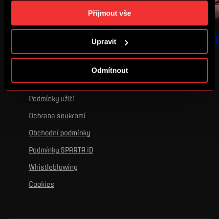
„Podrobném nastavení“. Nastavení cookies si můžete
Přijmout vše
kdykoliv změnit. Jak takovou úpravu provést a další
informace ke cookies naleznete v
Použití souborů
BUĎ V TÝMU: FOCUS #3
BUĎ V TÝMU: FOCUS
Upravit
cookies
.
Odmítnout
Podmínky užití
Ochrana soukromí
Obchodní podmínky
Podmínky SPARTA iD
Whistleblowing
Cookies