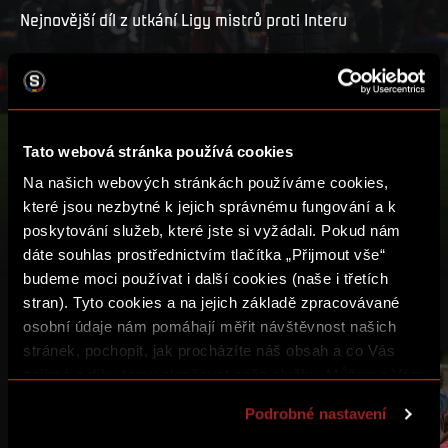
Nejnovější díl z utkání Ligy mistrů proti Interu
PŘEHRÁT
MŮJ SEZNAM
Tato webová stránka používá cookies
Na našich webových stránkách používáme cookies,
které jsou nezbytné k jejich správnému fungování a k
poskytování služeb, které jste si vyžádali. Pokud nám
dáte souhlas prostřednictvím tlačítka „Přijmout vše“
budeme moci používat i další cookies (naše i třetích
stran). Tyto cookies a na jejich základě zpracovávané
DALŠÍ VIDEA
osobní údaje nám pomáhají měřit návštěvnost našich
stránek, pochopit, jak procházíte náš obsah a co Vás
zajímá a díky tomu zlepšovat naše služby. Můžeme Vám
16:31
18:55
také přizpůsobit obsah našich stránek a zobrazovat
Podrobné nastavení
reklamu na základě Vašich preferencí. Jednotlivé
cookies a účely zpracování si můžete nastavit v