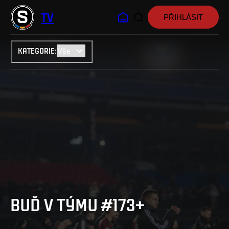
TV
PŘIHLÁSIT
KATEGORIE
:
BUĎ V TÝMU #173+