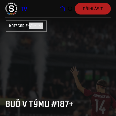
TV
PŘIHLÁSIT
KATEGORIE
:
BUĎ V TÝMU #187+