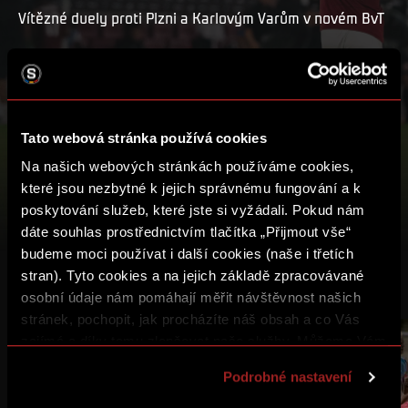
Vítězné duely proti Plzni a Karlovým Varům v novém BvT
PŘEHRÁT
MŮJ SEZNAM
Tato webová stránka používá cookies
Na našich webových stránkách používáme cookies,
které jsou nezbytné k jejich správnému fungování a k
poskytování služeb, které jste si vyžádali. Pokud nám
dáte souhlas prostřednictvím tlačítka „Přijmout vše“
budeme moci používat i další cookies (naše i třetích
stran). Tyto cookies a na jejich základě zpracovávané
DALŠÍ VIDEA
osobní údaje nám pomáhají měřit návštěvnost našich
stránek, pochopit, jak procházíte náš obsah a co Vás
zajímá a díky tomu zlepšovat naše služby. Můžeme Vám
16:31
18:55
také přizpůsobit obsah našich stránek a zobrazovat
Podrobné nastavení
reklamu na základě Vašich preferencí. Jednotlivé
cookies a účely zpracování si můžete nastavit v