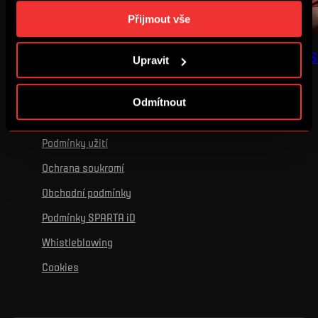
„Podrobném nastavení“. Nastavení cookies si můžete
Přijmout vše
kdykoliv změnit. Jak takovou úpravu provést a další
informace ke cookies naleznete v
Použití souborů
BUĎ V TÝMU: FOCUS #3
BUĎ V TÝMU: FOCUS
Upravit
cookies
.
Odmítnout
Podmínky užití
Ochrana soukromí
Obchodní podmínky
Podmínky SPARTA iD
Whistleblowing
Cookies