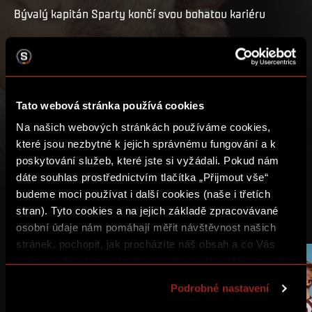
Bývalý kapitán Sparty končí svou bohatou kariéru
PŘEHRÁT
MŮJ SEZNAM
Tato webová stránka používá cookies
Na našich webových stránkách používáme cookies,
které jsou nezbytné k jejich správnému fungování a k
poskytování služeb, které jste si vyžádali. Pokud nám
dáte souhlas prostřednictvím tlačítka „Přijmout vše“
budeme moci používat i další cookies (naše i třetích
stran). Tyto cookies a na jejich základě zpracovávané
DALŠÍ VIDEA
osobní údaje nám pomáhají měřit návštěvnost našich
stránek, pochopit, jak procházíte náš obsah a co Vás
zajímá a díky tomu zlepšovat naše služby. Můžeme Vám
38:27
1:01:51
také přizpůsobit obsah našich stránek a zobrazovat
Podrobné nastavení
reklamu na základě Vašich preferencí. Jednotlivé
cookies a účely zpracování si můžete nastavit v