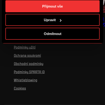
„Podrobném nastavení“. Nastavení cookies si můžete
Přijmout vše
kdykoliv změnit. Jak takovou úpravu provést a další
informace ke cookies naleznete v
Použití souborů
SUCHOMEL UNLIMITED.
ROLLS-ROYCE MEZI
Upravit
cookies
.
| POSTPRODUKCE #
Odmítnout
Podmínky užití
Ochrana soukromí
Obchodní podmínky
Podmínky SPARTA iD
Whistleblowing
Cookies