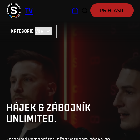
TV
PŘIHLÁSIT
KATEGORIE
:
HÁJEK & ZÁBOJNÍK
UNLIMITED.
Fotbaloví komentátoři před vstupem béčka do