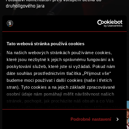
druholigového jara
PŘEHRÁT
MŮJ SEZNAM
Tato webová stránka používá cookies
Na našich webových stránkách používáme cookies,
které jsou nezbytné k jejich správnému fungování a k
poskytování služeb, které jste si vyžádali. Pokud nám
dáte souhlas prostřednictvím tlačítka „Přijmout vše“
budeme moci používat i další cookies (naše i třetích
stran). Tyto cookies a na jejich základě zpracovávané
DALŠÍ VIDEA
osobní údaje nám pomáhají měřit návštěvnost našich
stránek, pochopit, jak procházíte náš obsah a co Vás
zajímá a díky tomu zlepšovat naše služby. Můžeme Vám
38:27
1:01:51
také přizpůsobit obsah našich stránek a zobrazovat
Podrobné nastavení
reklamu na základě Vašich preferencí. Jednotlivé
cookies a účely zpracování si můžete nastavit v