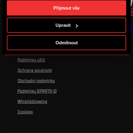
„Podrobném nastavení“. Nastavení cookies si můžete
Přijmout vše
kdykoliv změnit. Jak takovou úpravu provést a další
informace ke cookies naleznete v
Použití souborů
SUCHOMEL UNLIMITED.
ROLLS-ROYCE MEZI
Upravit
cookies
.
| POSTPRODUKCE #
Odmítnout
Podmínky užití
Ochrana soukromí
Obchodní podmínky
Podmínky SPARTA iD
Whistleblowing
Cookies