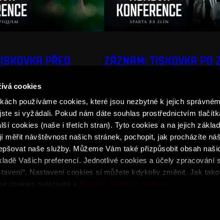
TISKOVKA PŘED
ZÁZNAM: TISKOVKA PO 
UEM
ívá cookies
ách používáme cookies, které jsou nezbytné k jejich správném
jste si vyžádali. Pokud nám dáte souhlas prostřednictvím tlačítk
ší cookies (naše i třetích stran). Tyto cookies a na jejich zákl
 měřit návštěvnost našich stránek, pochopit, jak procházíte ná
lepšovat naše služby. Můžeme Vám také přizpůsobit obsah naši
ladě Vašich preferencí. Jednotlivé cookies a účely zpracování 
podmínky
Podmínky SPARTA iD
Whistleblowing
Cookie
tavení“. Nastavení cookies si můžete kdykoliv změnit. Jak tak
 ke cookies naleznete v
Použití souborů cookies
.