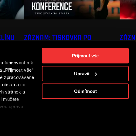
ZLÍNU
ZÁZNAM: TISKOVKA PO
ZÁZN
ZBROJOVCE
TISK
Přijmout vše
u fungování a k
a „Přijmout vše“
Upravit
adě zpracovávané
š obsah a co
Odmítnout
ch stránek a
si můžete
s
ovou úpravu