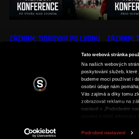
ZÁZNAM: TISKOVKA PO LYONU
ZÁZNAM: 
OLYMPIQ
Tato webová stránka použ
Na našich webových stránk
poskytování služeb, které 
budeme moci používat i dal
osobní údaje nám pomáhají
Vás zajímá a díky tomu z
zobrazovat reklamu na zák
Podmínky užití
Ochrana soukromí
Obchodní 
nastavit v „Podrobném nas
provést a další informace
Podrobné nastavení
Copyright © 2026 AC Sparta Praha. Všechna práva vyhrazena.